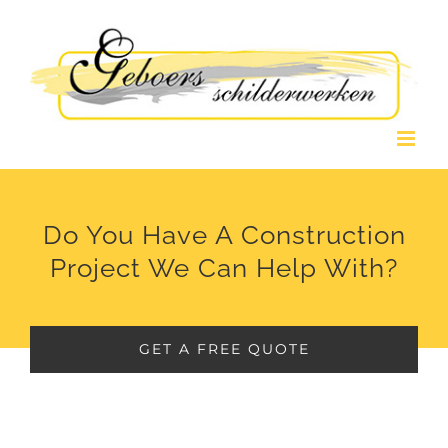
Ga
naar
inhoud
Do You Have A Construction
Project We Can Help With?
GET A FREE QUOTE